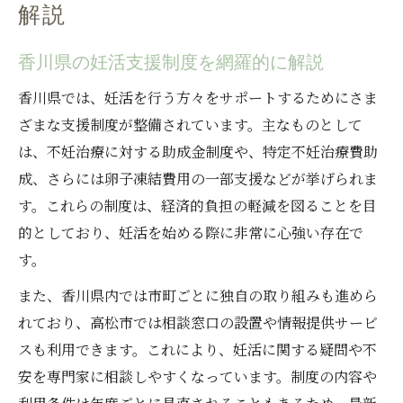
解説
不妊治療助成金を高松市で効率よく申請
高松市の妊活支援と県助成金の併用方法
香川県の妊活支援制度を網羅的に解説
妊活補助を受けるための高松市の流れ
香川県では、妊活を行う方々をサポートするためにさま
高松市で話題の妊活相談窓口の活用法
ざまな支援制度が整備されています。主なものとして
仕事と治療の両立に役立つ妊活の工夫
は、不妊治療に対する助成金制度や、特定不妊治療費助
成、さらには卵子凍結費用の一部支援などが挙げられま
妊活と仕事両立に役立つ実践ポイント
す。これらの制度は、経済的負担の軽減を図ることを目
高松市で不妊治療休暇を取得する方法
的としており、妊活を始める際に非常に心強い存在で
妊活スケジュール調整のコツと支援策
す。
職場の協力を得る妊活コミュニケーション
また、香川県内では市町ごとに独自の取り組みも進めら
術
れており、高松市では相談窓口の設置や情報提供サービ
妊活と通院費の負担を減らす工夫
スも利用できます。これにより、妊活に関する疑問や不
妊活補助年齢制限の注意点も抑えて
安を専門家に相談しやすくなっています。制度の内容や
妊活助成金の年齢制限を理解するポイント