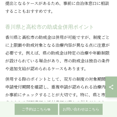
提出となるケースがあるため、事前に自治体窓口に相談
することもおすすめです。
香川県と高松市の助成金併用ポイント
香川県と高松市の助成金は併用が可能ですが、制度ごと
に上限額や助成対象となる治療内容が異なる点に注意が
必要です。例えば、県の助成金は特定の治療や年齢制限
が設けられている場合があり、市の助成金は独自の条件
や追加支給が認められるケースもあります。
併用する際のポイントとして、双方の制度の対象期間や
申請受付期間を確認し、重複申請が認められる治療内容
か事前にチェックすることが大切です。特に、県と市で
求められる証明書類や添付書類が異なる場合があるた
ご予約はこちら
お問い合わせはこちら
め、一度提出した書類のコピーを手元に保管しておくと