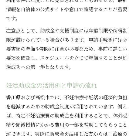
利用条件は年度ごとに見直されることもあるため、最新
高松市の妊活補助は何歳まで可能か解説
情報を自治体の公式サイトや窓口で確認することが重要
不妊治療助成の年齢制限と注意事項
です。
年齢制限ぎりぎりで妊活を始める際の工夫
注意点として、助成金や支援制度には年齢制限や所得制
妊活補助申請時に確認すべき年齢条件
限が設けられている場合があります。申請手続きには必
両方の助成金申請を目指す最新知識
要書類の準備や期限に注意が必要なため、事前に詳しい
要項を確認し、スケジュールを立てて準備することが妊
県と市両方の妊活助成金を申請する流れ
活成功への第一歩となります。
香川県と高松市の助成金併用ポイント
不妊治療助成金の重複申請で注意すべきこ
妊活助成金の活用例と申請の流れ
と
香川県および高松市では、不妊治療や妊活の経済的負担
妊活助成金の最新情報と申請時の手順
を軽減するための助成金制度が活用されています。例え
申請書類準備のコツと妊活成功法
ば、特定不妊治療費の助成金を利用することで、体外受
支援で安心して妊活を続けるための秘訣
精や顕微授精にかかる費用の一部を補助してもらうこと
妊活支援制度を安心して利用する方法
ができます。実際に助成金を活用した方からは「治療の