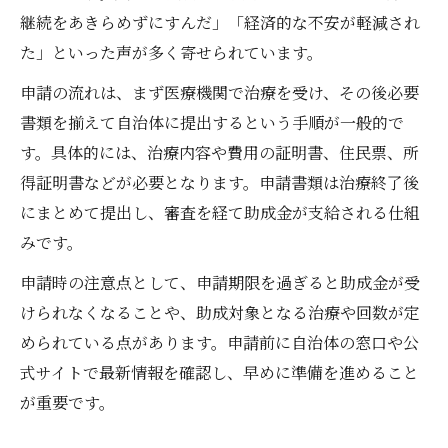
高松市妊活支援で心強いポイントを紹介
継続をあきらめずにすんだ」「経済的な不安が軽減され
妊活不安を軽減する地域サポートの活用
た」といった声が多く寄せられています。
妊活の悩みを相談できる支援先一覧
申請の流れは、まず医療機関で治療を受け、その後必要
助成金活用で妊活を前向きに進める秘訣
書類を揃えて自治体に提出するという手順が一般的で
す。具体的には、治療内容や費用の証明書、住民票、所
得証明書などが必要となります。申請書類は治療終了後
にまとめて提出し、審査を経て助成金が支給される仕組
みです。
申請時の注意点として、申請期限を過ぎると助成金が受
けられなくなることや、助成対象となる治療や回数が定
められている点があります。申請前に自治体の窓口や公
式サイトで最新情報を確認し、早めに準備を進めること
が重要です。