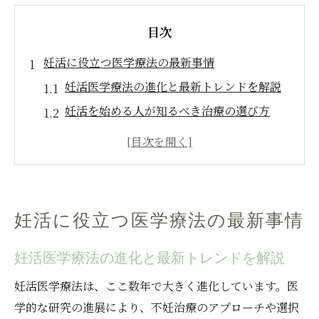
目次
妊活に役立つ医学療法の最新事情
妊活医学療法の進化と最新トレンドを解説
妊活を始める人が知るべき治療の選び方
不妊治療や妊活の基礎知識と重要ポイント
不妊治療の種類や妊活との関係を理解しよ
う
排卵誘発剤など医学的妊活の多様な選択肢
妊活に役立つ医学療法の最新事情
原因から考える妊活医学療法の選択肢
妊活における原因別治療法の特徴を整理
妊活医学療法の進化と最新トレンドを解説
不妊治療の原因を知り正しい妊活を実践
妊活医学療法は、ここ数年で大きく進化しています。医
医学療法の種類と妊活への適用ポイント
学的な研究の進展により、不妊治療のアプローチや選択