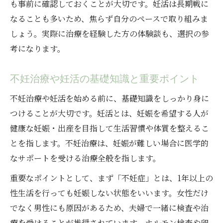
も事前に確認しておくことが大切です。妊活は長期戦に
体外受精を選んだ理由と妊活の決断ストー
なることも多いため、焦らず自分のペースで取り組みま
リー
しょう。実際に治療を経験した方の体験談も、選択の参
妊活体験談にみる着床率向上の具体策
考になります。
妊活で感じた不安と医学的アドバイスの実
例
不妊治療や妊活の基礎知識と重要ポイント
不妊治療や妊活を始める前に、基礎知識をしっかり身に
つけることが大切です。妊活とは、妊娠を希望する人が
健康な妊娠・出産を目指して生活習慣や体質を整えるこ
とを指します。不妊治療は、妊娠が難しい場合に医学的
なサポートを受ける治療全般を指します。
重要なポイントとして、まず「不妊症」とは、1年以上の
性生活を行っても妊娠しない状態をいいます。女性だけ
でなく男性にも原因があるため、夫婦で一緒に検査や治
療を受けることが推奨されています。ホルモン検査や卵