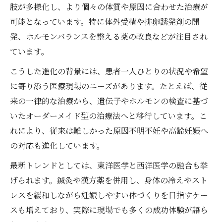
妊活で押さえたい不妊治療のタイミング法
肢が多様化し、より個々の体質や原因に合わせた治療が
可能となっています。特に体外受精や排卵誘発剤の開
排卵誘発剤の役割と妊活との深い関係性
発、ホルモンバランスを整える薬の改良などが注目され
体外受精を検討中なら知りたい基礎知識
ています。
妊活と体外受精の基礎を徹底的に解説
こうした進化の背景には、患者一人ひとりの状況や希望
体外受精の流れと妊活で注意したい点
に寄り添う医療現場のニーズがあります。たとえば、従
妊活中に知るべき体外受精の治療内容
来の一律的な治療から、遺伝子やホルモンの検査に基づ
人工授精や体外受精の違いと選び方のコツ
いたオーダーメイド型の治療法へと移行しています。こ
体外受精で必要な妊活準備や医学的配慮
れにより、従来は難しかった原因不明不妊や高齢妊娠へ
着床率向上を目指す妊活の薬の使い方
の対応も進化しています。
妊活で着床率を高める薬の選び方と作用
最新トレンドとしては、東洋医学と西洋医学の融合も挙
排卵誘発剤の種類と妊活における使い分け
げられます。鍼灸や漢方薬を併用し、身体の冷えやスト
着床率向上のための妊活薬の効果的な使い
レスを緩和しながら妊娠しやすい体づくりを目指すケー
方
スも増えており、実際に現場でも多くの成功体験が語ら
妊活で注目される薬の役割と副作用の注意