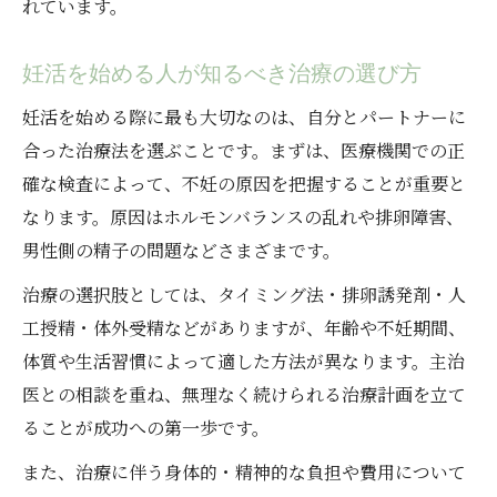
れています。
点
妊活時の薬選択で知っておきたい医学的根
妊活を始める人が知るべき治療の選び方
拠
妊活を始める際に最も大切なのは、自分とパートナーに
女性に多い妊娠しづらさの特徴と対応策
合った治療法を選ぶことです。まずは、医療機関での正
妊活で知っておきたい女性の特徴と対策法
確な検査によって、不妊の原因を把握することが重要と
なります。原因はホルモンバランスの乱れや排卵障害、
子供ができにくい体質の見極めと妊活法
男性側の精子の問題などさまざまです。
月経不順やストレスと妊活医学療法の関係
妊娠しづらい要因をセルフチェックする方
治療の選択肢としては、タイミング法・排卵誘発剤・人
法
工授精・体外受精などがありますが、年齢や不妊期間、
体質や生活習慣によって適した方法が異なります。主治
妊活で大切な受診タイミングと医学的視点
医との相談を重ね、無理なく続けられる治療計画を立て
体験談から学ぶ医学的妊活の安心ポイント
ることが成功への第一歩です。
妊活医学療法の体験談で得る安心感と勇気
また、治療に伴う身体的・精神的な負担や費用について
妊活の実体験から学ぶ治療選択のヒント