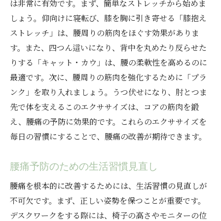
は非常に有効です。まず、簡単なストレッチから始めま
腰痛改善のための正しい姿勢とその保ち方
しょう。仰向けに寝転び、膝を胸に引き寄せる「膝抱え
腰痛を和らげるためのリラックス法
ストレッチ」は、腰周りの筋肉をほぐす効果がありま
腰痛に効く食生活の見直し
す。また、四つん這いになり、背中を丸めたり反らせた
りする「キャット・カウ」は、腰の柔軟性を高めるのに
最適です。次に、腰周りの筋肉を強化するために「プラ
ンク」を取り入れましょう。うつ伏せになり、肘とつま
先で体を支えるこのエクササイズは、コアの筋肉を鍛
え、腰痛の予防に効果的です。これらのエクササイズを
毎日の習慣にすることで、腰痛の改善が期待できます。
腰痛予防のための生活習慣見直し
腰痛を根本的に改善するためには、生活習慣の見直しが
不可欠です。まず、正しい姿勢を保つことが重要です。
デスクワークをする際には、椅子の高さやモニターの位