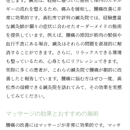
在します。鍼灸は、経絡に基づいた施術で体内のエネル
る最新改善法
ギーの流れを整えるため、痛みを緩和し、腰痛改善に非
最新の腰痛治療法とその効果
常に効果的です。高松市で評判の鍼灸院では、経験豊富
な鍼灸師が個々の症状に合わせたオーダーメイドの施術
香川県高松市で受けられる最新の治療法
を提供しています。例えば、腰痛の原因が筋肉の緊張や
腰痛改善のための最新器具とその使い方
血行不良にある場合、鍼灸はそれらの問題を直接的に解
腰痛に対する最新の運動療法
消することができます。さらに、リラックスできる環境
専門家が推奨する最新のセルフケア法
も整っているため、心身ともにリフレッシュできます。
腰痛改善に役立つ最新の研究結果
実際に多くの患者が、これらの鍼灸院で腰痛が劇的に改
腰痛を根本から改善する香川県高松市の専門家
善したと報告しています。腰痛に悩む方はぜひ一度、高
が教える秘訣
松市の信頼できる鍼灸院を訪れてみて、その効果を実感
根本的な腰痛の原因とその対策
してみてください。
腰痛改善のためのトータルケアプラン
マッサージの効果とおすすめの施術
腰痛に効く筋力トレーニング方法
腰痛予防のためのライフスタイルチェンジ
腰痛の改善にはマッサージが非常に効果的です。マッサ