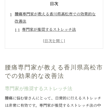
目次
腰痛専門家が教える香川県高松市での効果的な
改善法
専門家が推奨するストレッチ法
腰痛に効果的な香川県高松市の鍼灸院
マッサージの効果とおすすめの施術
腰痛の原因を知るための専門家のアドバイ
ス
腰痛専門家が教える香川県高松市
自宅でできる腰痛改善エクササイズ
での効果的な改善法
腰痛予防のための生活習慣見直し
高松市で腰痛に悩む方必見専門家の改善アドバ
専門家が推奨するストレッチ法
イス
腰痛に悩む皆さんにとって、日常的に行えるストレッチ
専門家が教える腰痛の正しいケア方法
は非常に有効です。専門家が推奨するストレッチ法の中