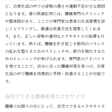
ど、日常生活の中での姿勢の悪さや運動不足が主な原因
腰痛に効くシンプルなエクササイズ
となります。香川県高松市には、腰痛専門のクリニック
日常生活で取り入れるべき簡単なストレッ
や整体院があり、ここでの専門家は患者の生活習慣を詳
チ
しくヒアリングし、最適な改善方法を提案してくれま
腰痛を和らげるための姿勢改善法
す。また、正しい姿勢や適切なエクササイズの指導も行
家庭でできる腰痛緩和のためのリラックス
っています。例えば、腰痛を引き起こす筋肉のバランス
法
の乱れを整えるためのストレッチや、筋力を強化するた
腰痛に効く呼吸法とその効果
めのトレーニングが挙げられます。専門家のアドバイス
腰痛予防のための簡単な筋力トレーニング
を受けることで、自分に合った腰痛対策を見つけ、日常
高松市で腰痛改善日常生活に取り入れるべき専
生活の中で腰痛を効果的に予防・改善することが可能で
門家のおすすめ方法
す。
腰痛改善に役立つ日常生活の工夫
自宅でできる腰痛改善エクササイズ
デスクワーク中の腰痛予防法
腰痛に効く毎日のストレッチルーチン
腰痛でお困りの方にとって、自宅でできるエクササイズ