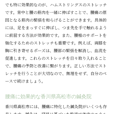
腰痛改善に必要な食事と栄養素
でも特に効果的なのが、ハムストリングスのストレッチ
腰痛に効果的な睡眠ポジション
です。背中と腰の筋肉を一緒に伸ばすことで、腰痛の原
デスクワーク中の腰痛を軽減する方法
因となる筋肉の緊張を和らげることができます。具体的
腰痛に効くツボとそのマッサージ法
には、足をまっすぐに伸ばし、つま先を手で触れるよう
に前屈する方法が効果的です。また、腰椎のサポートを
腰痛緩和に役立つ香川県高松市の温泉施設
強化するためのストレッチも重要です。例えば、両膝を
香川県高松市で腰痛を劇的に改善日常生活でで
胸に引き寄せるポーズは、腰部の緊張を解消し、血流を
きる簡単な方法
促進します。これらのストレッチを日々取り入れること
毎日のストレッチルーチンの取り入れ方
で、腰痛の予防と改善に繋がります。正しい方法でスト
腰痛改善に役立つ姿勢の改善
レッチを行うことが大切なので、無理をせず、自分のペ
腰痛に効くリラックス法
ースで続けましょう。
日常生活で取り入れるべきエクササイズ
腰痛予防のための椅子と机の選び方
腰痛に効果的な香川県高松市の鍼灸院
腰痛に効く日常生活習慣の見直し
香川県高松市には、腰痛に特化した鍼灸院がいくつも存
腰痛にサヨナラ香川県高松市の専門家が解説す