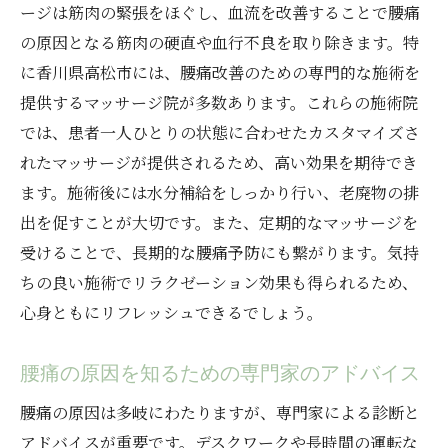
ージは筋肉の緊張をほぐし、血流を改善することで腰痛
専門家が教える腰痛改善のためのメンタル
の原因となる筋肉の硬直や血行不良を取り除きます。特
ケア
に香川県高松市には、腰痛改善のための専門的な施術を
腰痛改善に役立つ香川県高松市の施設紹介
提供するマッサージ院が多数あります。これらの施術院
高松市で腰痛対策専門家が伝授する効果的なセ
では、患者一人ひとりの状態に合わせたカスタマイズさ
ルフケア
れたマッサージが提供されるため、高い効果を期待でき
腰痛セルフケアの基本ポイント
ます。施術後には水分補給をしっかり行い、老廃物の排
腰痛を和らげるセルフマッサージ法
出を促すことが大切です。また、定期的なマッサージを
セルフケアアイテムの効果的な使い方
受けることで、長期的な腰痛予防にも繋がります。気持
腰痛予防のためのストレッチ集
ちの良い施術でリラクゼーション効果も得られるため、
心身ともにリフレッシュできるでしょう。
腰痛の原因と対策を知るためのセルフチェ
ック方法
腰痛の原因を知るための専門家のアドバイス
腰痛改善に役立つメンタルセルフケア法
香川県高松市で腰痛に効く簡単な改善方法専門
腰痛の原因は多岐にわたりますが、専門家による診断と
家のアドバイス
アドバイスが重要です。デスクワークや長時間の運転な